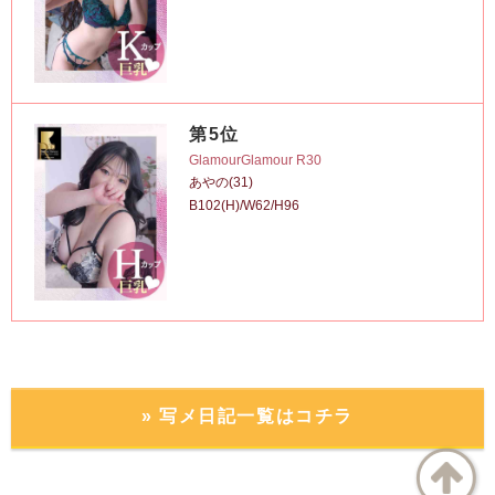
第5位
GlamourGlamour R30
あやの(31)
B102(H)/W62/H96
» 写メ日記一覧はコチラ