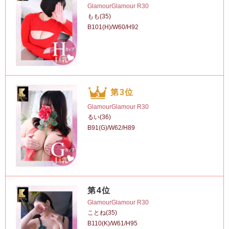
GlamourGlamour R30
もも(35)
B101(H)/W60/H92
第3位
GlamourGlamour R30
るい(36)
B91(G)/W62/H89
第4位
GlamourGlamour R30
ことね(35)
B110(K)/W61/H95