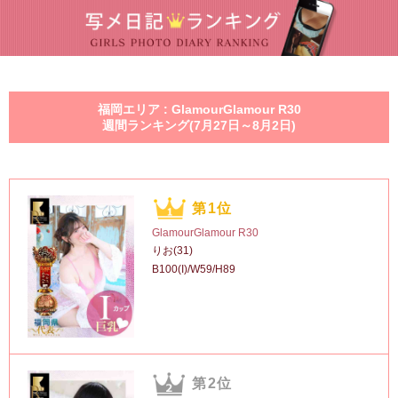
福岡エリア : GlamourGlamour R30
週間ランキング(7月27日～8月2日)
第1位
GlamourGlamour R30
りお(31)
B100(I)/W59/H89
第2位