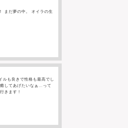
 まだ夢の中。 オイラの生
。
イルも良きで性格も最高でし
に癒してあげたいなぁ…って
に行きます！