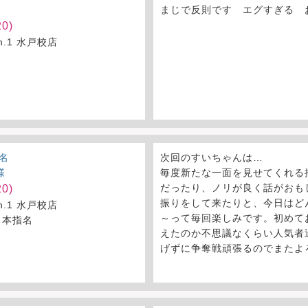
まじで反則です エグすぎる 
0)
on.1 水戸校店
名
次回のすいちゃんは…
様
毎度新たな一面を見せてくれる
だったり、ノリが良く話がおも
0)
振りをして来たりと、今日はど
on.1 水戸校店
～って毎回楽しみです。初めて
 本指名
えたのか不思議なくらい人気者
げずに争奪戦頑張るのでまたよ