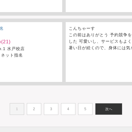
名
こんちゃーす
この前はありがとう 予約競争
した 可愛いし、サービスもよ
(21)
暑い日が続くので、身体には気
on.1 水戸校店
 ネット指名
1
2
3
4
5
次へ