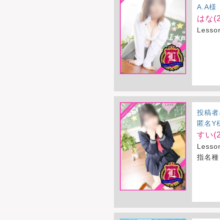
A.A様
はな(2
Less
投稿者
匿名Y
すい(2
Less
指名種