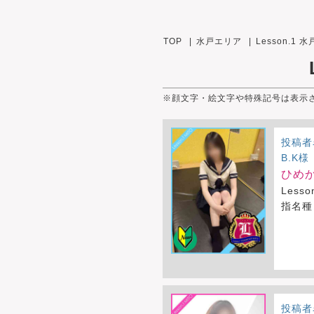
TOP
水戸エリア
Lesson.1 
※顔文字・絵文字や特殊記号は表示
投稿者
B.K様
ひめか
Less
指名種
投稿者