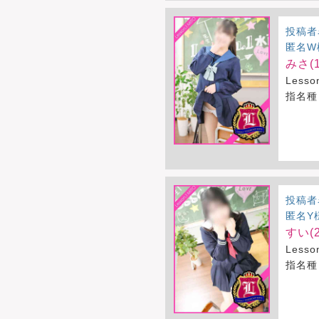
投稿者
匿名W
みさ(1
Less
指名種
投稿者
匿名Y
すい(2
Less
指名種