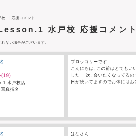
水戸校
応援コメント
Lesson.1 水戸校
応援コメン
されない場合がございます。
名
ブロッコリーです
こんにちは, この前はとてもい
した！ 次, 会いたくなってるの
(19)
日が続いてますのでお体にはお
on.1 水戸校店
 写真指名
名
はなさん