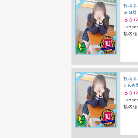
投稿者
G.G様
るか(2
Less
指名種
投稿者
K.K先
るか(2
Less
指名種