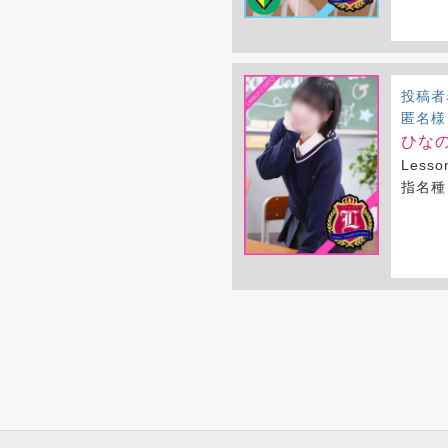
投稿者
匿名様
ひなの
Less
指名種