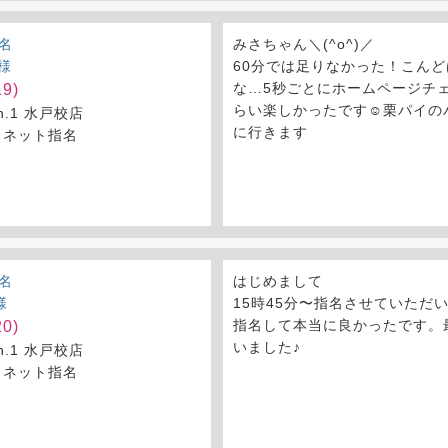
名
みさちゃん＼(^o^)／
様
60分では足りなかった！こん
な…5秒ごとにホームページチ
9)
らい楽しかったです☺️栗パイ
on.1 水戸校店
に行きます
 ネット指名
名
はじめまして
様
15時45分〜指名させていただ
指名して本当に良かったです。
0)
いました♪
on.1 水戸校店
 ネット指名