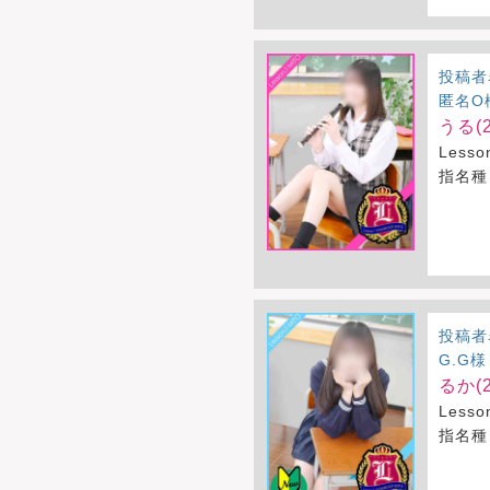
投稿者
匿名O
うる(2
Less
指名種
投稿者
G.G様
るか(2
Less
指名種