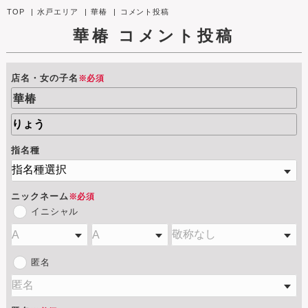
TOP
水戸エリア
華椿
コメント投稿
華椿
コメント投稿
店名・女の子名
※必須
華椿
指名種
ニックネーム
※必須
イニシャル
匿名