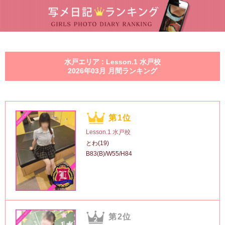
水戸エリア : Lesson.1 水戸校
2026年03月 月間ランキング
第1位
Lesson.1 水戸校
とわ(19)
B83(B)/W55/H84
第2位