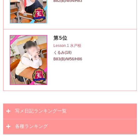
B82(B)/W54/H83
第5位
Lesson.1 水戸校
くるみ(18)
B83(B)/W56/H86
写メ日記ランキング一覧
各種ランキング