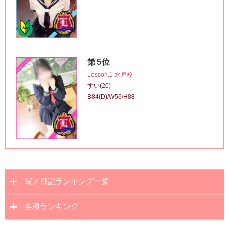
第5位
Lesson.1 水戸校
すい(20)
B84(D)/W56/H88
写メ日記ランキング一覧
各種ランキング