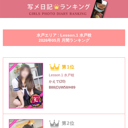
水戸エリア : Lesson.1 水戸校
2026年05月 月間ランキング
第1位
Lesson.1 水戸校
かえで(20)
B88(D)/W58/H89
第2位