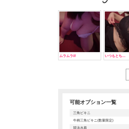
ムラムラ///
いつもとち…
可能オプション一覧
三角ビキニ
牛柄三角ビキニ(数量限定)
競泳水着