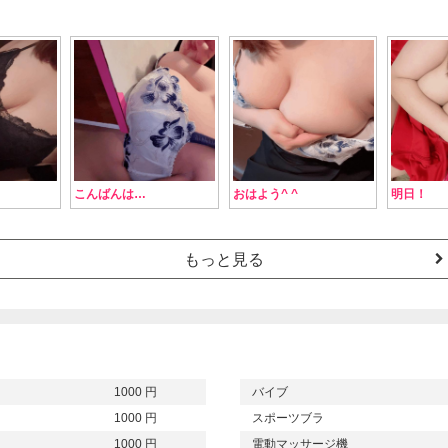
こんばんは…
おはよう^ ^
明日！
もっと見る
1000 円
バイブ
1000 円
スポーツブラ
1000 円
電動マッサージ機