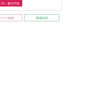
3:20～案内可能
ービス抜群
愛嬌抜群