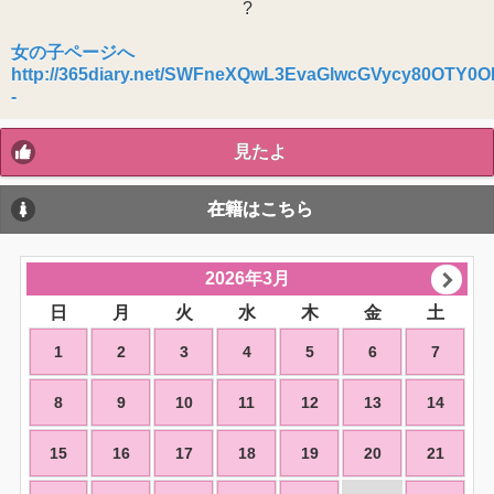
?
女の子ページへ
http://365diary.net/SWFneXQwL3EvaGlwcGVycy80OTY0
-
見たよ
在籍はこちら
2026年3月
日
月
火
水
木
金
土
1
2
3
4
5
6
7
8
9
10
11
12
13
14
15
16
17
18
19
20
21