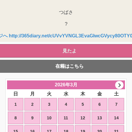
つばさ
?
http://365diary.net/cUVvYVNGL3EvaGlwcGVycy80OTY
見たよ
在籍はこちら
2026年3月
日
月
火
水
木
金
土
1
2
3
4
5
6
7
8
9
10
11
12
13
14
15
16
17
18
19
20
21