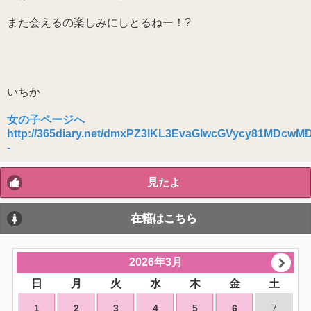
また会えるの楽しみにしとるねー！?
いちか
女の子ページへ
http://365diary.net/dmxPZ3lKL3EvaGlwcGVycy81MDcw
-
見たよ
在籍はこちら
2026年3月
日
月
火
水
木
金
土
1
2
3
4
5
6
7