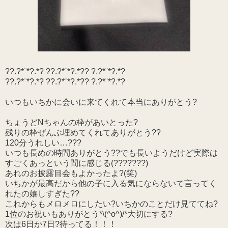
??.?*¨*?.*? ??.?*¨*?.*?? ?.?*¨*?.*?
??.?*¨*?.*? ??.?*¨*?.*?? ?.?*¨*?.*?
いつもいちかに会いに来てくれて本当にありがとう?
ちょうどNちゃんの枠があいとった?
残りの枠ぜんぶ埋めてくれてありがとう??
120分うれしい…???
いつも長めの時間ありがとう??でも長いようだけど実際は
すごくあっという間に感じる(???????)
あれのお披露目会もよかったよ?(笑)
いちかが最高だから他の子に入る気にならないて言ってく
れたの嬉しすぎた??
これからもメロメロにしたい?いちかのことだけ見ててね?
1位のお祝いもありがとう*\(^o^)/*大切にする?
次は6日か7日?待ってる！！！