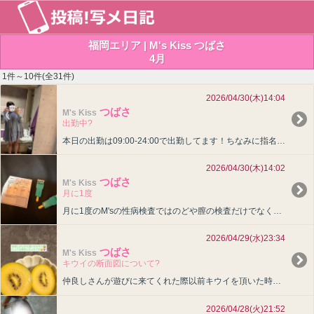
福岡エリア | M's Kiss つばさ
4月
1件～10件(全31件)
2026/04/30(木)14:04
つばさ
M's Kiss
出勤中?
本日の出勤は09:00-24:00で出勤してます！ちなみに指名料0円ですよ！！！！（大声）つばさ女の子ページへ http://365diary.net/SWZ5TjRLL3EvaGlwcGVyc・・・
2026/04/30(木)14:02
つばさ
M's Kiss
月に1度
月に1度のM'sの性病検査ではのどや膣の検査だけでなく血の検査もして細かい性病も分かるようになってます◎安全にお兄さん達と遊びたいから血の検査ちょっと苦手だけどいつも頑張ってるよ????つばさ?・・・
2026/04/29(水)23:34
つばさ
M's Kiss
キウイの断面図について?
仲良しさんが遊びに来てくれた際以前キウイを頂いた時にあげた日記を見て頂けたらしく「キウイそっち向きで切るんだね！」と言われてびっくりしちゃいました！みなさんは縦向きに切りますか？それとも横向きで・・・
2026/04/28(火)21:52