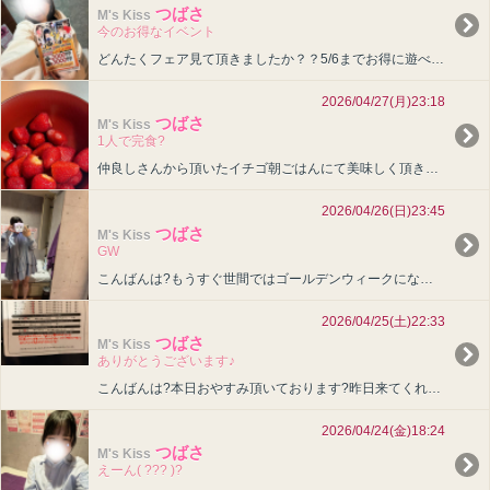
つばさ
M's Kiss
今のお得なイベント
どんたくフェア見て頂きましたか？？5/6までお得に遊べます！ぜひ遊びに来てねつばさ?女の子ページへ http://365diary.net/djVTQkFXL3EvaGlwcGVycy80OTY・・・
2026/04/27(月)23:18
つばさ
M's Kiss
1人で完食?
仲良しさんから頂いたイチゴ朝ごはんにて美味しく頂きました?とっても甘々で美味しかったです(^^)♪フルーツだいすき！つばさ女の子ページへ http://365diary.net/SWR5Q1M2・・・
2026/04/26(日)23:45
つばさ
M's Kiss
GW
こんばんは?もうすぐ世間ではゴールデンウィークになるのですがお兄さんは仕事ですか？お休みですか？つばさは昼職の関係でゴールデンウィークはあんまり出勤できないことをひと足先にご報告です（ ; ?;・・・
2026/04/25(土)22:33
つばさ
M's Kiss
ありがとうございます♪
こんばんは?本日おやすみ頂いております?昨日来てくれたお兄さんが最後に書いてくれたアンケートです嬉しすぎて日記あげちゃう…?嬉しいこと書いてくれたから次こそパチンコ勝てるよ～～????つぎの出勤・・・
2026/04/24(金)18:24
つばさ
M's Kiss
えーん( ??? )?