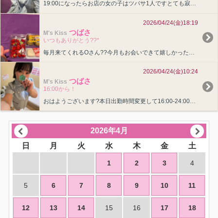
19:00になったらお店の女の子はツバサ1人ですとても寂しい…お隣空いてます?つばさ?女の子ページへ http://365diary.net/clNIMDFVL3EvaGlwcGVycy80OT・・・
2026/04/24(金)18:19
つばさ
M's Kiss
いつもありがとう??*
毎月来てくれるOさん??今月もお会いできて嬉しかったです！いつもつばさに会いに来てくれて本当にありがとう??そしてお土産もいつもありがとう(??????)”17:30くらいにバイバイして頂いたい・・・
2026/04/24(金)10:24
つばさ
M's Kiss
16:00から！
おはようございます?本日出勤時間変更して16:00-24:00になっております??スタートから仲良しさん毎月ご予約ありがとうございます??今日もお会いできるの楽しみです！つばさ女の子ページへ h・・・
2026年4月
日
月
火
水
木
金
土
1
2
3
4
5
6
7
8
9
10
11
12
13
14
15
16
17
18