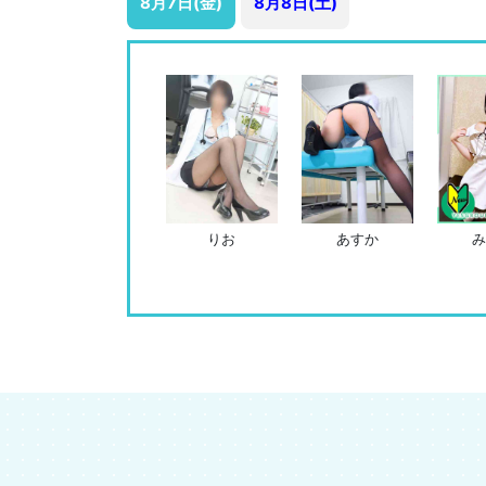
8月7日(金)
8月8日(土)
りお
あすか
み