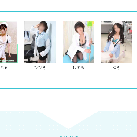
ちる
ひびき
しずる
ゆき