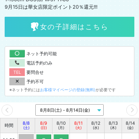
9月15日は華女店限定ポイント20％還元!!!
女の子詳細はこちら
ネット予約可能
電話予約のみ
TEL
要問合せ
予約不可
※ネット予約には
お客様マイページの登録(無料)
が必要です
8/8
8/9
8/10
8/11
8/12
8/13
8/14
時間
(土)
(日)
(月)
(火)
(水)
(木)
(金)