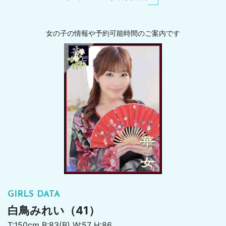
女の子の情報や予約可能時間のご案内です
GIRLS DATA
白鳥みれい（41）
T:150cm B:83(B) W:57 H:86