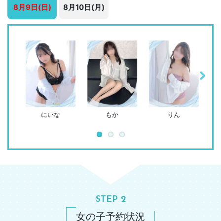
8月9日(日)
8月10日(月)
Next
にいな
もか
りん
STEP 2
女の子予約状況