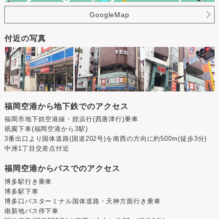
GoogleMap
付近の写真
福岡空港から地下鉄でのアクセス
福岡市地下鉄空港線・姪浜行(西唐津行)乗車
祇園下車(福岡空港から3駅)
3番出口より国体道路(国道202号)を南西の方向に約500m(徒歩3分)
中洲1丁目交差点付近
福岡空港からバスでのアクセス
博多駅行き乗車
博多駅下車
博多口バスターミナル国体道路・天神方面行き乗車
南新地バス停下車