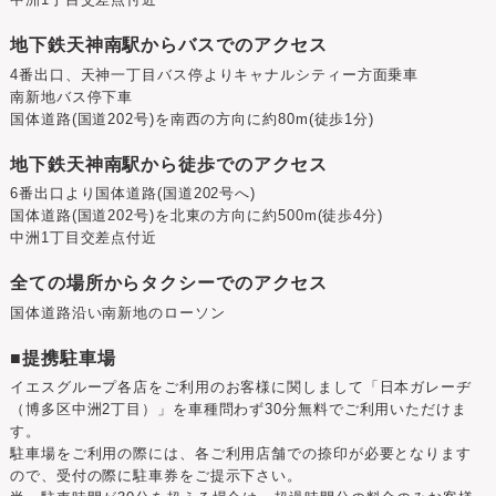
中洲1丁目交差点付近
地下鉄天神南駅からバスでのアクセス
4番出口、天神一丁目バス停よりキャナルシティー方面乗車
南新地バス停下車
国体道路(国道202号)を南西の方向に約80m(徒歩1分)
地下鉄天神南駅から徒歩でのアクセス
6番出口より国体道路(国道202号へ)
国体道路(国道202号)を北東の方向に約500m(徒歩4分)
中洲1丁目交差点付近
全ての場所からタクシーでのアクセス
国体道路沿い南新地のローソン
■提携駐車場
イエスグループ各店をご利用のお客様に関しまして「日本ガレーヂ
（博多区中洲2丁目）」を車種問わず30分無料でご利用いただけま
す。
駐車場をご利用の際には、各ご利用店舗での捺印が必要となります
ので、受付の際に駐車券をご提示下さい。