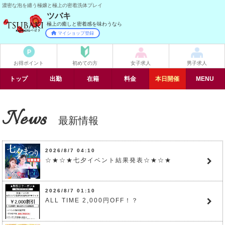
濃密な泡を纏う極嬢と極上の密着洗体プレイ
ツバキ
極上の癒しと密着感を味わうなら
マイショップ登録
お得ポイント
初めての方
女子求人
男子求人
トップ
出勤
在籍
料金
イベント
本日開催
MENU
News
最新情報
2026/8/7 04:10
☆★☆★七夕イベント結果発表☆★☆★
2026/8/7 01:10
ALL TIME 2,000円OFF！？