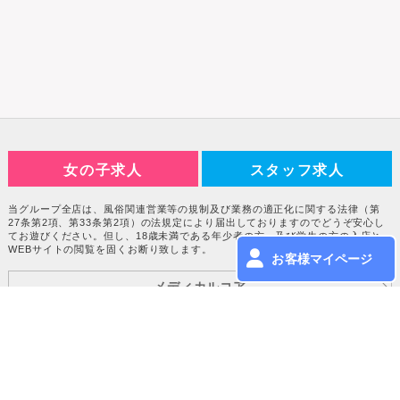
女の子求人
スタッフ求人
当グループ全店は、風俗関連営業等の規制及び業務の適正化に関する法律（第
27条第2項、第33条第2項）の法規定により届出しておりますのでどうぞ安心し
てお遊びください。但し、18歳未満である年少者の方、及び学生の方の入店と
WEBサイトの閲覧を固くお断り致します。
お客様マイページ
メディカルコア
相互リンク
エリアTOPへ
その他エリアへ