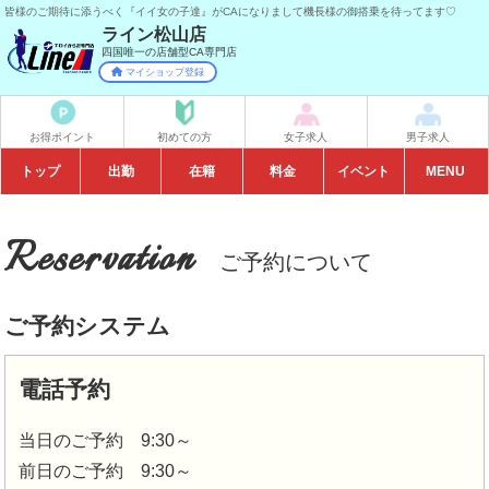
皆様のご期待に添うべく『イイ女の子達』がCAになりまして機長様の御搭乗を待ってます♡
ライン松山店
四国唯一の店舗型CA専門店
マイショップ登録
お得ポイント
初めての方
女子求人
男子求人
トップ
出勤
在籍
料金
イベント
本日開催
MENU
Reservation
ご予約について
ご予約システム
電話予約
当日のご予約 9:30～
前日のご予約 9:30～