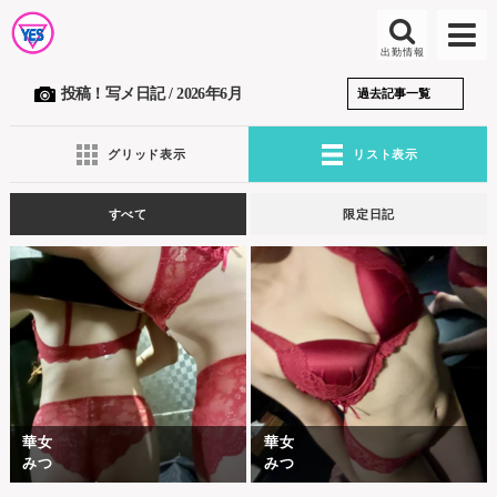
投稿！写メ日記 / 2026年6月
グリッド表示
リスト表示
すべて
限定日記
華女
華女
みつ
みつ