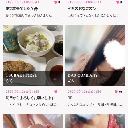
2026.06.12(金)22:41
2026.06.12(金)22:11
8
8
雨大丈夫でした？🌧
今月のおなごのひ
みつ@2度寝してさっき起きました おはよん🌃🌙‪ 今日は新規さん1人とリピーターさん3人?! 朝からご予約ありがとうございました😌😌 今日も今日とて、安定に気持ちよくて 皆様上手すぎて、潮スプリンクラーかとおもった、自分でびっくり。 私がいつもの如くｻﾞｺﾏﾝだと認知😇 ﾖｯ!ｷｮｳﾓｲｲｵｯﾊﾟｲ!! あるお客様との時間ですが 125分のあいだ おしゃべりと整体と 雷に驚く私の寝かしつけと（ｳﾄｳﾄｼﾀｹﾄﾞﾈﾃﾅｲﾖ） 体感30分？最後のいちゃいちゃ のおかげで 全身あちこちめっちゃリラックスしましてね 帰宅後は即座に爆睡かますとは思わなんだ〜 ⚠️なお本日も攻め返す隙を与えられなかった模様 プレイ以外の時間でほぼ終わるわ ソフトタッチであつあつの厚い舌… そら溶かされても仕方ないんじゃ〜！！！🔥 ちょうど豪雨と雷のタイミングでびひったわん つくばの道路だとよく浸水してて 車が帰宅難民になってるの見たことあるから心配だのう☔️ お客様方も、仕事中な皆様も 大丈夫でしたかね？？？ 最近梅雨らしくなりすぎてるので 夜もどうか行き帰りお気をつけて(*´︶`*)ﾉ 今日のプレイ（整体）のおかげで 腰も股関節も肩甲骨も肩もバキバキ硬かったのが動いたよう…ﾐﾂｻﾝｶﾞｳｺﾞｲﾀ!!!!! 肩甲骨と肉がくっついてるって教えてくれた所 ホントニイタイ、アジガトネ😪 また出張整体＆いちゃいちゃコースでお願いしますわァ… もはや私がお客さんなのよねェ… いつも何しに来てるのってツッコミ入れたいところですが、私をとことん甘やかしたいという企みにしか思えないので素直に逆らわず寝かしつけられておくとします😇 いいおっぱい撮れすぎたので供養( ` -´ )b 今週は千葉の赤うし亭＆葛西臨海公園も 潮来のあやめ祭り予定もあるからたのしみいっぱい🪻 赤うし亭は薄切りランプ(生食用) これがとてつもなく美味しいので1時間半かけて行く価値ある🚗³₃ 軽く両面焼くけどすぐに火が通るから10秒もまってられず赤みが少し残っててもOK ひっくり返して既に味がついてるそのお肉で ご飯包んで口に運んで…🤤🤤🤤 旨味爆発、爆散します𓌉🥩 生きててよかったと思える1品… なんであれで1人分550円なのか甚だ疑問😌 定食＆人数分のランプ肉一択でしかない 私の焼肉界隈でトップのお店すぎる ガチで行ってほしいですわァ 営業時間長いし お昼は基本満席だから14,15時がおすすめ🍖 ァァ今回はランプ肉への愛がとまらなかった 明日もよろしくなんだァ 🍯
出勤予定で何となくわかるかしらねえ 希望日はもうだしております〜 みつさん〇日出勤しますか？ とお問い合わせいただくのですが、 20-26日あたり女の子の日くるので そこんとこよろしくお願いいたします〜😉 来月もグラビア撮影とかお出かけ、自分へのご褒美day以外は出勤しますよ〜 7月は19-25おなごのひ予定ですので それ以外の日に合わせてお越しくださいまし😌👍🏻 今月早番全部にしてみたけど 喉の調子も5月の気管支炎monthより 断然よきなので7月は少し遅番いれてみるかね😇 前も遅番需要あるので出勤求む!!なお客様いらっしゃいましたし（>
TSUBAKI FIRST
BAD COMPANY
らら
めい
2026.06.12(金)21:49
2026.06.12(金)21:26
7
20
明日からよろしくお願いします
🙇‍♀️
ららです ちょっと長めにお休みいただきました 腰もだいぶ良くなって本当に良かった〜 日記も数日書けず、すみません 明日から予定通り出勤します あと、現段階で出勤が確定してる日はシフト申請しました まだ増えると思いますので その都度、お知らせしますね それでは、おやすみなさい
こんにちは めいです 明日と明後日、出勤予定だったのですが風邪を引いてしまい声が出しずらい状態のため出勤を取り下げていただきました🙇‍♀️ 明日までに治ることを期待していたのですが、だんだんと声が出しずらくなってしまいカスカス状態になってしまいました…笑 2日間ともご予約いただいていたのにも関わらず本当に申し訳ないです😭 ご予約していただいた仲良しさん達ごめんなさい。機会がありましたらまたお誘いいただいたけたら幸いです 久しぶりに長い時間予約してくれた方もいて私も色々楽しみにしていたのですがお会いできずで申し訳ないです 少し間が空いてしまうかもしれないですが体調が治り次第またシフトあげようと思いますのでよろしくお願いいたします😌