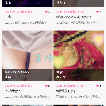
るる
リリィ
2026.06.12(金)18:58
2026.06.12(金)18:02
3
7
🙇‍♀️💦
お知らせと5/9のありがとう
こんにちゎ🙇‍♀️ たかちゃん予約入れてくれてたのに ほんとにごめんね😭💦 時間合わせてくれてたのに💦💦 また時間合ったら 会いに来てね😭 会いたかったよお たかちゃん身体には気をつけてね🥲！ 私は… 女の子の日が間近だと 体調がホントによくないです…🥲💦💦 今月は特に酷いな…😭💦💦 体調次第で出勤しますぅ🥺 コロコロ時間や出勤日変わってすみません🙇‍♀️ お店のスタッフさんもいつも すみません🙇‍♀️💦 旦那様 体調良くなったら会いに来てください😭 華女🌸るる
こんばんは 本日と明日は珍しくラストまでいます 明日はさらに珍しい事にオープンもいます オープンからラストまでってやった事ないので少し不安もありますが、沢山の方にお会い出来るのを楽しみにしてます 最初にお会いしたお兄さん 会いに来てくれてありがとう 沢山イチャイチャ出来て楽しかった 2回目の方が我慢出来るのかなって思ったけど2回目の方がヤバそうだったね 14:30頃にお会いした仲良しのお兄さん 会いに来てくれてありがとう 近況とか色んなお話が出来て嬉しかった 焦らし過ぎて落ち着かないようにもっと頑張るね 少しずつ時間延ばしていきたいね 16:00頃にお会いしたお兄さん お話しもイチャイチャも沢山出来て楽しかった 焦らし焦らしゆっくり出来なくて残念だったけどイけなくなるよりは良かったのかな 今度はイく前にアレ出来たらいいな〜 17:40頃にお会いしたお兄さん 沢山色んなお話を聞かせてくれてありがとう ホッコリした〜 まだまだ大丈夫なのかと思ってたからビックリ 今度はもっと焦らし焦らし出来たらいいな 19:30頃にお会いしたお兄さん 途中で止めて焦らしたから中途半端になっちゃってごめんね また今度バタバタせずに済む時じっくりたっぷり出来たらいいな 今度はヤバそうな時は止めないようにするね
BAD COMPANY
華女
まゆ
れいな
2026.06.12(金)17:57
2026.06.12(金)17:45
8
3
＊6月半ば＊
連投失礼します
こんにちわ！ 日記更新にだいぶ間が空いてしまい お久しぶりの更新になっちゃいました🥹 体調不良で今週の出勤予定が お休みになってしまった日もあり 今日から出勤になります🙌✨ 18-22時で出勤中🥰🙏 お休みなる前などに遊びに来てくれた 仲良しさんや初めましてさん お久しぶりに遊びに来てくれた方など とても感謝してます(꒪ˊ꒳ˋ꒪)✨ そして応援コメントも書いてくれた 仲良しさんありがと〜🥰🥰🎉 また遊びに来てね！待ってるよ–☺️🫰 ⌒*⌒*⌒*⌒*⌒*⌒*⌒*⌒*⌒*⌒*⌒* 買ってから冷凍庫に入れておいてた 気になるアイスクリームがこちら！ パッケージも可愛くて気になってたけど 美味しそうすぎて全4種類を とりあえず買ってみました🤭🍨♡ 暑い日に食べるぞー！って事で まだ食べてないけど楽しみ🥳🙌
写真がバンされたので♥️を付けて再投稿 ほんと厳しくなったなぁ、ｼﾃｨﾍﾌﾞﾝは😮‍💨エロイ姿見せたいだけなのにー