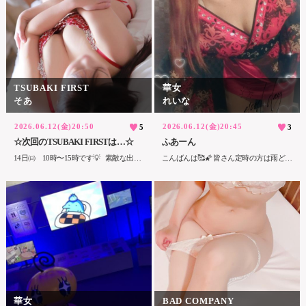
TSUBAKI FIRST
華女
そあ
れいな
2026.06.12(金)20:50
2026.06.12(金)20:45
5
3
☆次回のTSUBAKI FIRSTは…☆
ふあーん
14日㈰ 10時〜15時です💡 素敵な出会いがありますように♥️
こんばんは🥰🌠 皆さん定時の方は雨どうだったろ？ 残業の方は☔️やんだよねきっと！ １時間半で道路冠水してんだもーん😬💦めちゃくちゃ怖かったよ14時過ぎ🌀 止まったらアカーンって思い必死で踏み続けました🙃あの豪雨心臓に悪かったです。 しつこい事をまたお話ししてごめんね💦 明日お休みになりたくないの😢 だれかー‼️ 前日予約をスタートで下さい！！！ 予約無かったらアカンてぇ‼️ お部屋借りれそうにないよねぇ🌀 ほぼお休み確定になるかもぉ... 優しい救世主いますように･･･🛐 もぉ祈るしかない🤷‍♀️
華女
BAD COMPANY