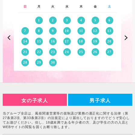
日
月
火
水
木
金
土
1
2
3
4
5
6
7
8
9
10
11
12
13
14
15
16
17
18
19
20
21
22
23
24
25
26
27
28
29
30
女の子求人
男子求人
当グループ全店は、風俗関連営業等の規制及び業務の適正化に関する法律（第
27条第2項、第33条第2項）の法規定により届出しておりますのでどうぞ安心し
てお遊びください。但し、18歳未満である年少者の方、及び学生の方の入店と
WEBサイトの閲覧を固くお断り致します。