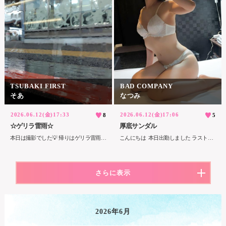
TSUBAKI FIRST
BAD COMPANY
そあ
なつみ
2026.06.12(金)17:33
2026.06.12(金)17:06
8
5
☆ゲリラ雷雨☆
厚底サンダル
本日は撮影でした💡 帰りはゲリラ雷雨で大変☔💦 傘さしてても濡れる濡れる…😅
こんにちは 本日出勤しました ラストまでよろしくお願いします 昨日13cmの厚底サンダルで1日歩き回ってたら、今日ふくらはぎが筋肉痛になっちゃいました 路面の凸凹に弱くて変な力がかかってたのかも… でも電車に乗ってる時に、高い方の吊革にも手が届くようになったのは嬉しいですね
さらに表示
2026年6月