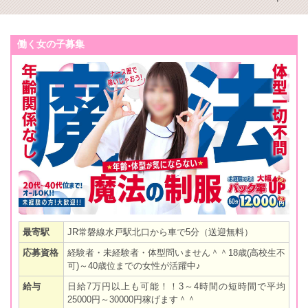
働く女の子募集
最寄駅
JR常磐線水戸駅北口から車で5分（送迎無料）
応募資格
経験者・未経験者・体型問いません＾＾18歳(高校生不
可)～40歳位までの女性が活躍中♪
給与
日給7万円以上も可能！！3～4時間の短時間で平均
25000円～30000円稼げます＾＾