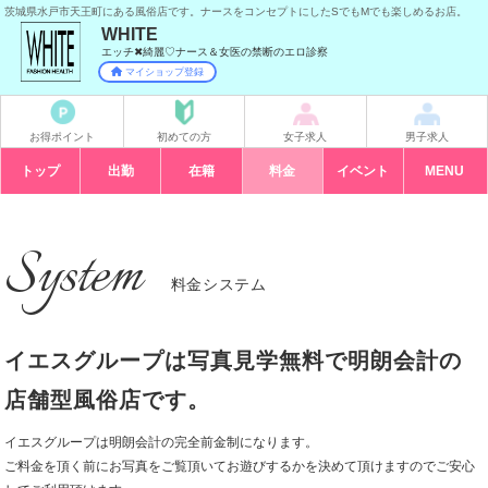
茨城県水戸市天王町にある風俗店です。ナースをコンセプトにしたSでもMでも楽しめるお店。
WHITE
エッチ✖綺麗♡ナース＆女医の禁断のエロ診察
マイショップ登録
お得ポイント
初めての方
女子求人
男子求人
トップ
出勤
在籍
料金
イベント
本日開催
MENU
System
料金システム
イエスグループは写真見学無料で明朗会計の
店舗型風俗店です。
イエスグループは明朗会計の完全前金制になります。
ご料金を頂く前にお写真をご覧頂いてお遊びするかを決めて頂けますのでご安心